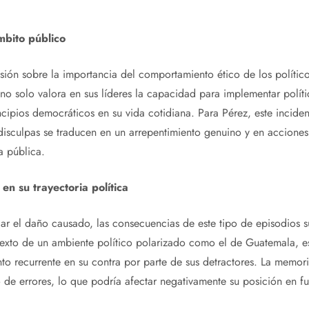
mbito público
usión sobre la importancia del comportamiento ético de los político
 no solo valora en sus líderes la capacidad para implementar polít
ncipios democráticos en su vida cotidiana. Para Pérez, este inciden
isculpas se traducen en un arrepentimiento genuino y en acciones
a pública.
n su trayectoria política
ar el daño causado, las consecuencias de este tipo de episodios s
texto de un ambiente político polarizado como el de Guatemala, es
o recurrente en su contra por parte de sus detractores. La memoria
o de errores, lo que podría afectar negativamente su posición en fu