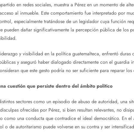
partido en redes sociales, muestra a Pérez en un momento de alt
 acceso al inmueble. Este comportamiento fue interpretado por m
ontrol, especialmente tratándose de un legislador cuya función req
te pueden dañar significativamente la percepción pública de los p
bilidad.
iderazgo y visibilidad en la política guatemalteca, enfrentó duras cr
públicas y aseguró haber dialogado directamente con el guardia 
 consideran que este gesto podría no ser suficiente para reparar lo
na cuestión que persiste dentro del ámbito político
 distintos sectores como un episodio de abuso de autoridad, una si
 disculpas ofrecidas por Pérez, si bien resultan relevantes, no disi
ho como una conducta que contradice el ideal democrático. En el á
ol o de autoritarismo puede volverse en su contra y ser intensifica