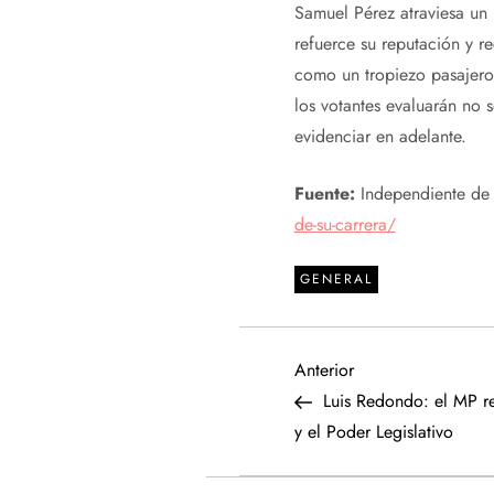
Samuel Pérez atraviesa un 
refuerce su reputación y r
como un tropiezo pasajero
los votantes evaluarán no 
evidenciar en adelante.
Fuente:
Independiente de
de-su-carrera/
GENERAL
N
Entrada
Anterior
anterior
Luis Redondo: el MP re
a
y el Poder Legislativo
v