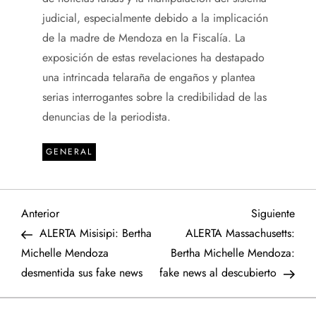
judicial, especialmente debido a la implicación
de la madre de Mendoza en la Fiscalía. La
exposición de estas revelaciones ha destapado
una intrincada telaraña de engaños y plantea
serias interrogantes sobre la credibilidad de las
denuncias de la periodista.
GENERAL
N
Entrada
Sigu
Anterior
Siguiente
anterior
entr
ALERTA Misisipi: Bertha
ALERTA Massachusetts:
a
Michelle Mendoza
Bertha Michelle Mendoza:
desmentida sus fake news
fake news al descubierto
v