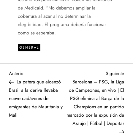
de Medicaid. “No debemos ampliar la
cobertura al azar al no determinar la
elegibilidad. El programa debería funcionar
como se esperaba.
GENERAL
N
Entrada
Sigu
Anterior
Siguiente
anterior
entr
La patera que alcanzó
Barcelona – PSG, la Liga
a
Brasil a la deriva llevaba
de Campeones, en vivo | El
nueve cadáveres de
PSG elimina al Barça de la
v
emigrantes de Mauritania y
Champions en un partido
e
Mali
marcado por la expulsión de
Araujo | Fútbol | Deportar
g