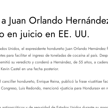
a Juan Orlando Hernánde
co en juicio en EE. UU.
stados Unidos, el expresidente hondureño Juan Orlando Hernández 
tes para facilitar el ingreso de toneladas de cocaína al país. Des
 emitió su veredicto y condenó a Hernández, de 55 años, a cadena
z Kevin Castel en una fecha posterior.
l canciller hondureño, Enrique Reina, publicó la frase «iustitiae f
del Congreso, Luis Redondo, mencionó «Justicia para Honduras» en r
ia antinarcóticos y de seguridad de Estados Unidos durante su man