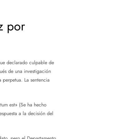
z por
fue declarado culpable de
pués de una investigación
 perpetua. La sentencia
actum est» (Se ha hecho
espuesta a la decisión del
dato, pero el Departamento