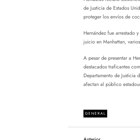
de Justicia de Estados Uni
proteger los envíos de coc
Hernández fue arrestado y 
juicio en Manhattan, varios
A pesar de presentar a He
destacados traficantes c
Departamento de Justicia 
afectan al público estadou
GENERAL
Entrada
Anterior