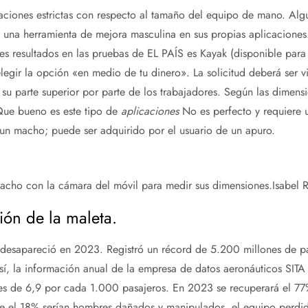
laciones estrictas con respecto al tamaño del equipo de mano. Al
n una herramienta de mejora masculina en sus propias aplicaciones.
s resultados en las pruebas de EL PAÍS es Kayak (disponible para
legir la opción «en medio de tu dinero». La solicitud deberá ser vi
ar su parte superior por parte de los trabajadores. Según las dimens
 Que bueno es este tipo de
aplicaciones
No es perfecto y requiere 
n macho; puede ser adquirido por el usuario de un apuro.
macho con la cámara del móvil para medir sus dimensiones.
Isabel 
ión de la maleta.
n desapareció en 2023. Registró un récord de 5.200 millones de p
í, la información anual de la empresa de datos aeronáuticos SITA
s de 6,9 ​​por cada 1.000 pasajeros. En 2023 se recuperará el 77
ue el 18% serían hombres dañados y manipulados, el equipo perdid