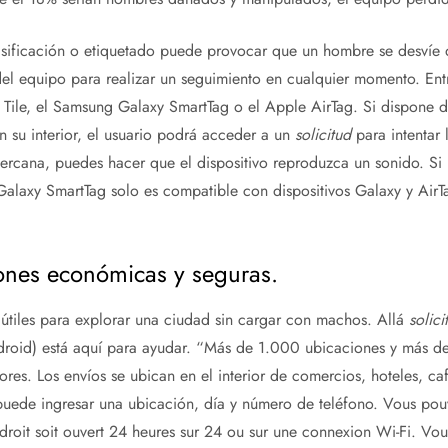
sificación o etiquetado puede provocar que un hombre se desvíe de
del equipo para realizar un seguimiento en cualquier momento. Ent
 Tile, el Samsung Galaxy SmartTag o el Apple AirTag. Si dispone 
n su interior, el usuario podrá acceder a un
solicitud
para intentar 
rcana, puedes hacer que el dispositivo reproduzca un sonido. Si 
 Galaxy SmartTag solo es compatible con dispositivos Galaxy y AirT
iones económicas y seguras.
útiles para explorar una ciudad sin cargar con machos. Allá
solici
droid) está aquí para ayudar. “Más de 1.000 ubicaciones y más d
res. Los envíos se ubican en el interior de comercios, hoteles, caf
 puede ingresar una ubicación, día y número de teléfono. Vous pou
’endroit soit ouvert 24 heures sur 24 ou sur une connexion Wi-Fi. V