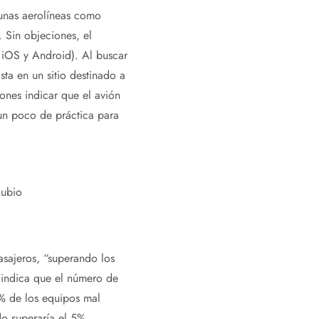
gunas aerolíneas como
 Sin objeciones, el
 iOS y Android). Al buscar
sta en un sitio destinado a
iones indicar que el avión
un poco de práctica para
Rubio
asajeros, “superando los
 indica que el número de
% de los equipos mal
o superaría el 5%.