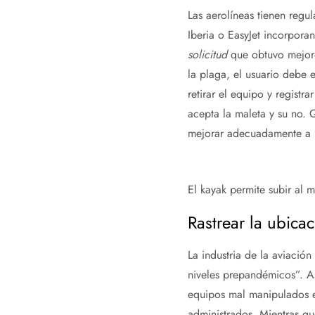
Las aerolíneas tienen regu
Iberia o EasyJet incorpora
solicitud
que obtuvo mejore
la plaga, el usuario debe e
retirar el equipo y registr
acepta la maleta y su no.
mejorar adecuadamente a u
El kayak permite subir al 
Rastrear la ubicac
La industria de la aviació
niveles prepandémicos”. As
equipos mal manipulados e
administrados. Mientras q