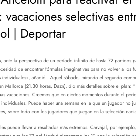
: vacaciones selectivas ent
bol | Deportar
, ante la perspectiva de un período infinito de hasta 72 partidos 
ecesidad de encontrar fórmulas imaginativas para no volver a los f
s individuales», añadió . Aquel sábado, mirando el segundo compr
Mallorca (21.30 horas, Dazn), dio más detalles sobre el plan: “
unas vacaciones. Creemos que en ciertos momentos durante el per
 individuales. Puede haber una semana en la que un jugador no j
tes, sobre todo con los jugadores que juegan en la selección naci
ales puede llevar a resultados más extremos. Carvajal, por ejemplo,
entras que los 72 del Madrid alcanzaron los 12 con la selección es