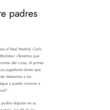
re padres
para el Real Madrid, Carlo
utbolistas: «Tenemos que
omiso del curso, el primer
Los jugadores tienen que
íodo deseamos a los
uegue y pueda conocer a
onal”.
 podría disputar en su
pañola, los 10 de los