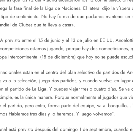
ga la fase final de la Liga de Naciones. El lateral dijo la vísper
tipo de sentimiento. No hay forma de que podamos mantener un ni
undial de Clubes que te lleva a casa».
A previsto entre el 15 de junio y el 13 de julio en EE UU, Ancelott
competiciones estamos jugando, porque hay dos competiciones, q
Copa Intercontinental (18 de diciembre) que hoy no se puede escuc
rnacionales están en el centro del plan selectivo de partidos de An
s va a la selección, juega dos partidos, y cuando vuelve, en lugar 
en el partido de La Liga. Y puedes viajar tres o cuatro días. Se va
e simple, es la única manera. Porque normalmente el jugador que vi
n el partido, pero entra, forma parte del equipo, va al banquillo…
mos Hablamos tres días y lo haremos. Y luego volvamos”.
ional está previsto después del domingo 1 de septiembre, cuando el