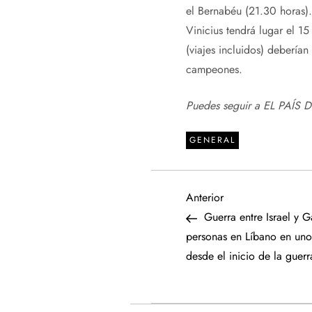
el Bernabéu (21.30 horas).
Vinicius tendrá lugar el 1
(viajes incluidos) deberían
campeones.
Puedes seguir a EL PAÍS 
GENERAL
N
Entrada
Anterior
anterior
Guerra entre Israel y G
a
personas en Líbano en uno
desde el inicio de la guerr
v
e