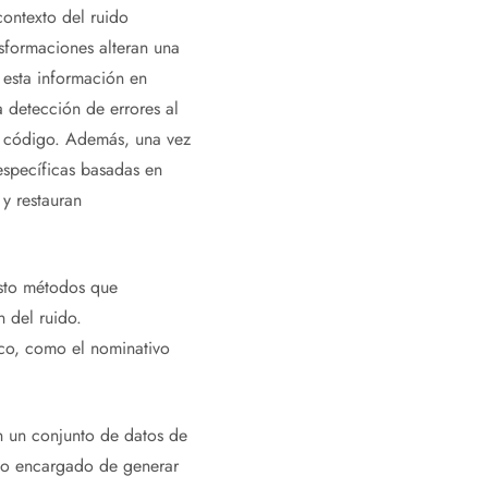
contexto del ruido
nsformaciones alteran una
e esta información en
detección de errores al
de código. Además, una vez
específicas basadas en
 y restauran
esto métodos que
 del ruido.
co, como el nominativo
en un conjunto de datos de
ico encargado de generar