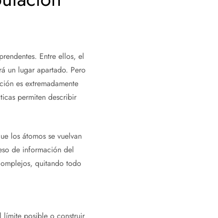
rendentes. Entre ellos, el
rá un lugar apartado. Pero
unción es extremadamente
ticas permiten describir
que los átomos se vuelvan
eso de información del
complejos, quitando todo
límite posible o construir