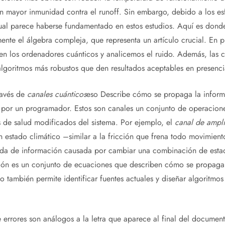
 mayor inmunidad contra el runoff. Sin embargo, debido a los esf
tual parece haberse fundamentado en estos estudios. Aquí es donde
ente el álgebra compleja, que representa un artículo crucial. En 
en los ordenadores cuánticos y analicemos el ruido. Además, las c
algoritmos más robustos que den resultados aceptables en presenci
ravés de
canales cuánticos
eso
Describe cómo se propaga la inform
 por un programador. Estos son canales
un conjunto de operacion
s de salud modificados del sistema. Por ejemplo, el
canal de ampli
 estado climático –similar a la fricción que frena todo movimien
ida de información causada por cambiar una combinación de estado
ción es un conjunto de ecuaciones que describen cómo se propagan
o también permite identificar fuentes actuales y diseñar algoritmo
 errores son análogos a la letra que aparece al final del documen