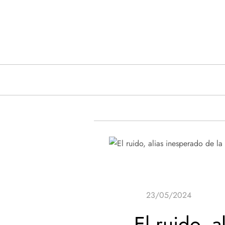
Saltar
al
contenido
El ruido, 