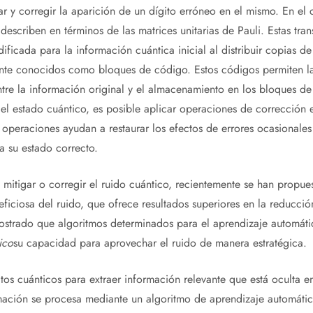
ar y corregir la aparición de un dígito erróneo en el mismo. En el 
describen en términos de las matrices unitarias de Pauli. Estas tra
ificada para la información cuántica inicial al distribuir copias d
te conocidos como bloques de código. Estos códigos permiten la 
entre la información original y el almacenamiento en los bloques 
 el estado cuántico, es posible aplicar operaciones de corrección 
 operaciones ayudan a restaurar los efectos de errores ocasionales
 su estado correcto.
mitigar o corregir el ruido cuántico, recientemente se han propu
iciosa del ruido, que ofrece resultados superiores en la reducción
strado que algoritmos determinados para el aprendizaje automáti
ico
su capacidad para aprovechar el ruido de manera estratégica.
uitos cuánticos para extraer información relevante que está oculta 
rmación se procesa mediante un algoritmo de aprendizaje automát