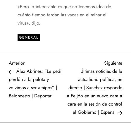
«Pero lo interesante es que no tenemos idea de
cuánto tiempo tardan las vacas en eliminar el
virus», dijo.
GENERAL
N
Entrada
Sigu
Anterior
Siguiente
anterior
entr
Álex Abrines: “Le pedi
Últimas noticias de la
a
perdón a la pelota y
actualidad política, en
volvimos a ser amigos” |
directo | Sánchez responde
v
Baloncesto | Deportar
a Feijóo en un nuevo cara a
e
cara en la sesión de control
al Gobierno | España
g