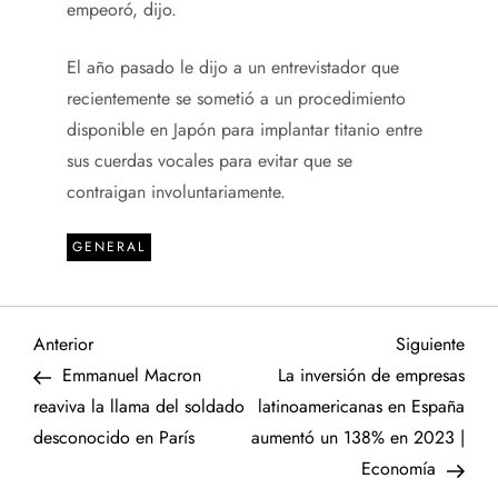
empeoró, dijo.
El año pasado le dijo a un entrevistador que
recientemente se sometió a un procedimiento
disponible en Japón para implantar titanio entre
sus cuerdas vocales para evitar que se
contraigan involuntariamente.
GENERAL
N
Entrada
Sigu
Anterior
Siguiente
anterior
entr
Emmanuel Macron
La inversión de empresas
a
reaviva la llama del soldado
latinoamericanas en España
desconocido en París
aumentó un 138% en 2023 |
v
Economía