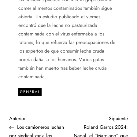
comer alimentos contaminados también sigue
abierta. Un estudio publicado el viernes
encontró que la leche no pasteurizada
contaminada con el virus enfermaba a los
ratones, lo que refuerza las preocupaciones de
los expertos de que consumir leche cruda
podría dañar a los humanos. Varios gatos
también han muerto tras beber leche cruda
contaminada.
GENERAL
N
Entrada
Sigu
Anterior
Siguiente
anterior
entr
Los camioneros luchan
Roland Garros 2024:
a
por sindicalizar a los
Nadal, el “Marciano” que