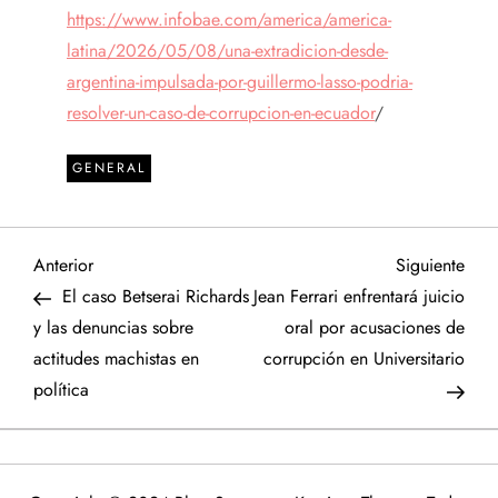
https://www.infobae.com/america/america-
latina/2026/05/08/una-extradicion-desde-
argentina-impulsada-por-guillermo-lasso-podria-
resolver-un-caso-de-corrupcion-en-ecuador
/
GENERAL
N
Entrada
Sigu
Anterior
Siguiente
anterior
entr
El caso Betserai Richards
Jean Ferrari enfrentará juicio
a
y las denuncias sobre
oral por acusaciones de
actitudes machistas en
corrupción en Universitario
v
política
e
g