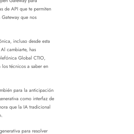
 Open Gateway para
as de API que te permiten
en Gateway que nos
nica, incluso desde esta
 Al cambiarte, has
elefónica Global CTIO,
 los técnicos a saber en
ambién para la anticipación
generativa como interfaz de
ora que la IA tradicional
n.
enerativa para resolver