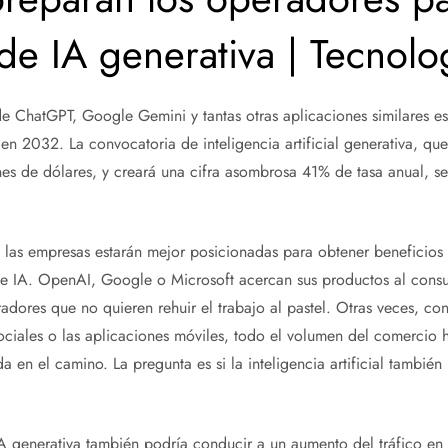
de IA generativa | Tecnolo
de ChatGPT, Google Gemini y tantas otras aplicaciones similares e
en 2032. La convocatoria de inteligencia artificial generativa, q
s de dólares, y creará una cifra asombrosa 41% de tasa anual, 
, las empresas estarán mejor posicionadas para obtener beneficio
e IA. OpenAI, Google o Microsoft acercan sus productos al consum
adores que no quieren rehuir el trabajo al pastel. Otras veces, co
ociales o las aplicaciones móviles, todo el volumen del comercio
a en el camino. La pregunta es si la inteligencia artificial también
A generativa también podría conducir a un aumento del tráfico en 