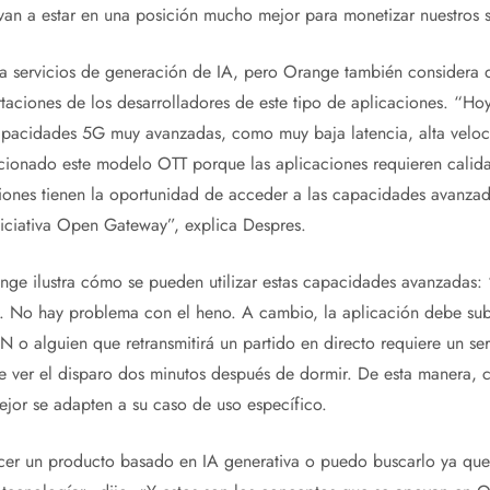
an a estar en una posición mucho mejor para monetizar nuestros s
 a servicios de generación de IA, pero Orange también consider
aciones de los desarrolladores de este tipo de aplicaciones. “H
apacidades 5G muy avanzadas, como muy baja latencia, alta veloci
onado este modelo OTT porque las aplicaciones requieren calidad
ciones tienen la oportunidad de acceder a las capacidades avanza
niciativa Open Gateway”, explica Despres.
nge ilustra cómo se pueden utilizar estas capacidades avanzadas: 
. No hay problema con el heno. A cambio, la aplicación debe subi
N o alguien que retransmitirá un partido en directo requiere un ser
re ver el disparo dos minutos después de dormir. De esta manera,
mejor se adapten a su caso de uso específico.
er un producto basado en IA generativa o puedo buscarlo ya que