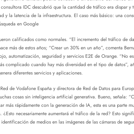
a consultora IDC descubrió que la cantidad de tráfico era dispar y 
dad y la latencia de la infraestructura. El caso más básico: una co
úsqueda en Google
eron calificados como normales. “El incremento del tráfico de dat
hace más de estos años; “Crear un 30% en un año”, comenta Bern
rojo, automatización, seguridad y servicios E2E de Orange. “No es d
s complicado cuando hay más diversidad en el tipo de datos”, añ
enera diferentes servicios y aplicaciones.
de Red de Vodafone España y directora de Red de Datos para Europ
chas cosas sin inteligencia artificial generativa. Bueno, señala: 
lar más rápidamente con la generación de IA, esta es una parte mu
 ¿Esto necesariamente aumentará el tráfico de la red? Esto signifi
 identificación de medios en las imágenes de las cámaras de segu