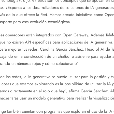
a tecnología», dijo. «Y estos son los conceptos que se apoyan en
s». «Expones a los desarrolladores de soluciones de IA generador
través de lo que ofrece la Red. Hemos creado iniciativas como Op
soporte para esta evolución tecnológica».
ales operadores están integrados con Open Gateway. Además Telefó
ue no existen API específicas para aplicaciones de IA generativa.
para mejorar tus redes. Carolina García Sánchez, Head of AI de T
ajando en la construcción de un chatbot o asistente para ayudar a
sando en números rojos y cómo solucionarlo”.
e las redes, la IA generativa se puede utilizar para la gestión y t
s cosas que estamos explorando es la posibilidad de utilizar la IA 
rarnos directamente en el rojo que hay”, afirma García Sánchez. Ah
ecesitarás usar un modelo generativo para realizar la visualizació
e también cuentan con programas que exploran el uso de la IA g