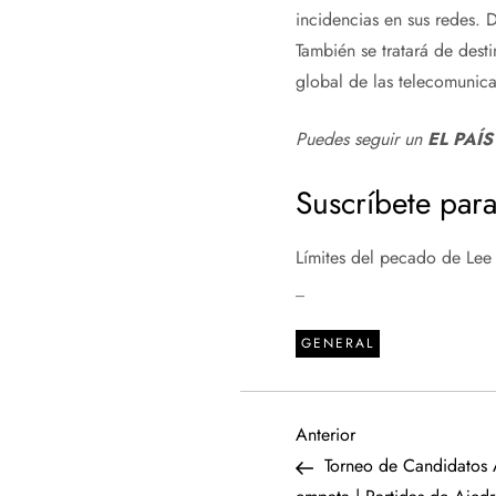
incidencias en sus redes. 
También se tratará de desti
global de las telecomunic
Puedes seguir un
EL PAÍS
Suscríbete para
Límites del pecado de Lee
_
GENERAL
N
Entrada
Anterior
anterior
Torneo de Candidatos 