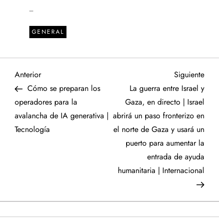
_
GENERAL
N
Entrada
Sigu
Anterior
Siguiente
anterior
entr
Cómo se preparan los
La guerra entre Israel y
a
operadores para la
Gaza, en directo | Israel
avalancha de IA generativa |
abrirá un paso fronterizo en
v
Tecnología
el norte de Gaza y usará un
e
puerto para aumentar la
entrada de ayuda
g
humanitaria | Internacional
a
c