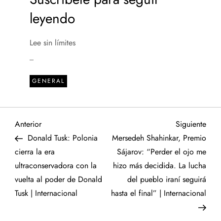
leyendo
Lee sin límites
_
GENERAL
N
Entrada
Sigu
Anterior
Siguiente
anterior
entr
Donald Tusk: Polonia
Mersedeh Shahinkar, Premio
a
cierra la era
Sájarov: “Perder el ojo me
ultraconservadora con la
hizo más decidida. La lucha
v
vuelta al poder de Donald
del pueblo iraní seguirá
e
Tusk | Internacional
hasta el final” | Internacional