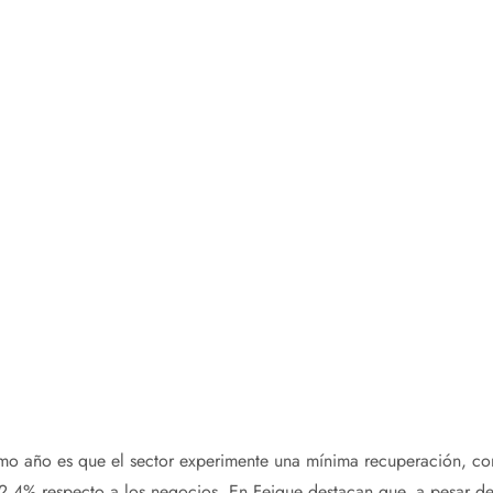
imo año es que el sector experimente una mínima recuperación, co
2,4% respecto a los negocios. En Feique destacan que, a pesar de 