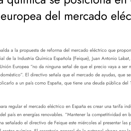
 europea del mercado eléct
palda a la propuesta de reforma del mercado eléctrico que propone
al de la Industria Química Española (Feique), Juan Antonio Labat,
Unión Europea “no da ninguna señal de que el precio vaya a ser 
i doméstico”. El directivo señala que el mercado de ayudas, que s
aplicarlo a un país como España, que tiene una deuda pública del
ara regular el mercado eléctrico en España es crear una tarifa indus
del país en energías renovables. “Mantener la competitividad en 
a señalado el directivo de Feique este miércoles al presentar las p
l sector químico. El secretario general de la patronal aboga por 