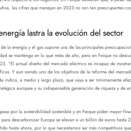
itiva, las cifras que manejan en 2023 no son tan preocupantes co
energía lastra la evolución del sector
o de la energía y el gas supone una de las principales preocupacio
cidad se mantenga en lo que resta de año, pero en Feique no desca
23. “El actual diseño del mercado eléctrico es incapaz de mostrar
áficas. Y aun siendo uno de los objetivos de la reforma del mercad
a indica, a medio y largo plazo, que vaya a ser mínimamente efec
estratégica europea y su indispensable generación de riqueza y de 
a pasa por la sostenibilidad sostenible y en Feique piden mayor fina
s para descarbonizar Europa se elevan a un billón de euros hasta 
rtido hasta ahora, por lo que necesitamos ser más competitivos qu