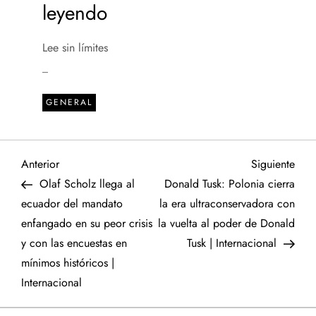
leyendo
Lee sin límites
_
GENERAL
N
Entrada
Sigu
Anterior
Siguiente
anterior
entr
Olaf Scholz llega al
Donald Tusk: Polonia cierra
a
ecuador del mandato
la era ultraconservadora con
enfangado en su peor crisis
la vuelta al poder de Donald
v
y con las encuestas en
Tusk | Internacional
e
mínimos históricos |
Internacional
g