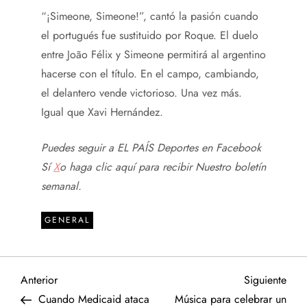
“¡Simeone, Simeone!”, cantó la pasión cuando
el portugués fue sustituido por Roque. El duelo
entre João Félix y Simeone permitirá al argentino
hacerse con el título. En el campo, cambiando,
el delantero vende victorioso. Una vez más.
Igual que Xavi Hernández.
Puedes seguir a EL PAÍS Deportes en
Facebook
Sí
X
o haga clic aquí para recibir
Nuestro boletín
semanal
.
GENERAL
N
Entrada
Sigu
Anterior
Siguiente
anterior
entr
Cuando Medicaid ataca
Música para celebrar un