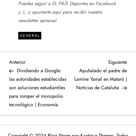
Puedes seguir a EL PAÍS Deportes en
Facebook
y
X
, o apuntarte aquí para recibir
nuestra
newsletter semanal
.
GENERAL
N
Entrada
Sigu
Anterior
Siguiente
anterior
entr
Dividiendo a Google:
Apuñalado el padre de
a
las autoridades establecidas
Lamine Yamal en Mataró |
son soluciones estudiantiles
Noticias de Cataluña
v
para romper el monopolio
e
tecnológico | Economía
g
Copyright © 2024 Blog Storm por
Kantipur Themes
. Todos