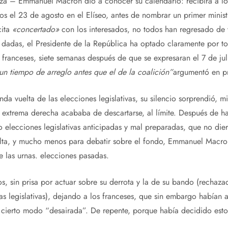
a – Emmanuel Macron dio a conocer su calendario: recibirá a los 
os el 23 de agosto en el Elíseo, antes de nombrar un primer minist
cita
«concertado»
con los interesados, no todos han regresado de 
 dadas, el Presidente de la República ha optado claramente por t
s franceses, siete semanas después de que se expresaran el 7 de ju
un tiempo de arreglo antes que el de la coalición”
argumentó en p
nda vuelta de las elecciones legislativas, su silencio sorprendió, 
 extrema derecha acababa de descartarse, al límite. Después de h
o elecciones legislativas anticipadas y mal preparadas, que no die
elta, y mucho menos para debatir sobre el fondo, Emmanuel Macr
de las urnas. elecciones pasadas.
s, sin prisa por actuar sobre su derrota y la de su bando (rechaza
as legislativas), dejando a los franceses, que sin embargo habían
 cierto modo “desairada”. De repente, porque había decidido esto,