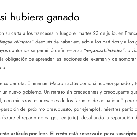
si hubiera ganado
con su carta a los franceses, y luego el martes 23 de julio, en Fra
Tregua olímpica”
después de haber enviado a los partidos y a los 
uyos contornos se permitió definir– a su
“responsabilidades”
,
olvi
), la obligación de aprender las lecciones del examen y de nombrar 
ara.
e su derrota, Emmanuel Macron actúa como si hubiera ganado y t
ner un nuevo gobierno. Un retraso sin precedentes y preocupante qu
al, con ministros responsables de los “asuntos de actualidad” per
reparación del próximo presupuesto, por ejemplo), mientras partici
 (sobre el reparto de cargos, en julio), desafiando la separación 
te artículo por leer. El resto está reservado para suscripto