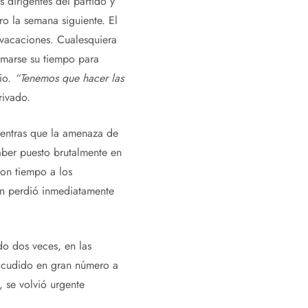
dirigentes del partido y
ro la semana siguiente. El
vacaciones. Cualesquiera
omarse su tiempo para
lio.
“Tenemos que hacer las
rivado.
mientras que la amenaza de
aber puesto brutalmente en
ron tiempo a los
on perdió inmediatamente
do dos veces, en las
 acudido en gran número a
 se volvió urgente