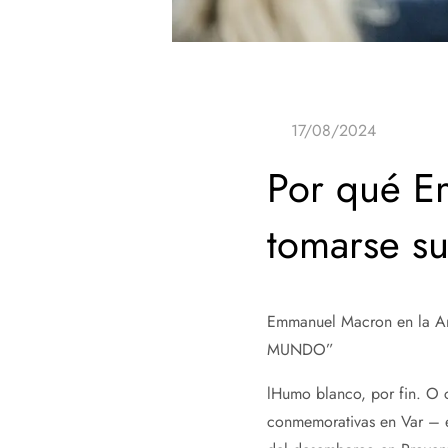
Por qué E
tomarse s
Emmanuel Macron en la Ar
MUNDO”
l
Humo blanco, por fin. O c
conmemorativas en Var – en