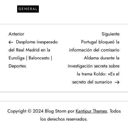
GENERAL
N
Entrada
Sigu
Anterior
Siguiente
anterior
entr
Desplome inesperado
Portugal bloqueó la
a
del Real Madrid en la
información del comisario
Euroliga | Baloncesto |
Aldama durante la
v
Deportes
investigación secreta sobre
e
la trama Koldo: «Es el
secreto del sumario»
g
a
Copyright © 2024 Blog Storm por
Kantipur Themes
. Todos
c
los derechos reservados.