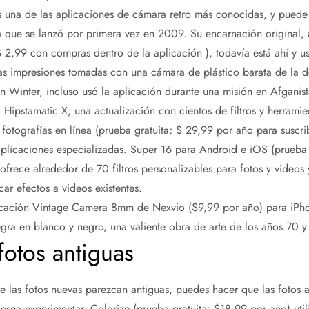
s una de las aplicaciones de cámara retro más conocidas, y puede
a que se lanzó por primera vez en 2009. Su encarnación original, 
 2,99 con compras dentro de la aplicación ), todavía está ahí y u
 las impresiones tomadas con una cámara de plástico barata de la 
 Winter, incluso usó la aplicación durante una misión en Afganis
Hipstamatic X, una actualización con cientos de filtros y herramie
otografías en línea (prueba gratuita; $ 29,99 por año para suscrib
aplicaciones especializadas. Super 16 para Android e iOS (prueba
 ofrece alrededor de 70 filtros personalizables para fotos y videos
ar efectos a videos existentes.
licación Vintage Camera 8mm de Nexvio ($9,99 por año) para iPhon
negra en blanco y negro, una valiente obra de arte de los años 70 y
otos antiguas
 las fotos nuevas parezcan antiguas, puedes hacer que las fotos 
sea experimentar, Colorize (prueba gratuita; $18,99 por año) utiliza