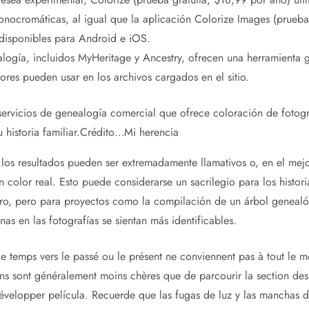
nocromáticas, al igual que la aplicación Colorize Images (prueba 
disponibles para Android e iOS.
logía, incluidos MyHeritage y Ancestry, ofrecen una herramienta g
tores pueden usar en los archivos cargados en el sitio.
ervicios de genealogía comercial que ofrece coloración de fotogra
historia familiar.
Crédito…
Mi herencia
los resultados pueden ser extremadamente llamativos o, en el mejor
 color real. Esto puede considerarse un sacrilegio para los histori
gro, pero para proyectos como la compilación de un árbol genealó
as en las fotografías se sientan más identificables.
e temps vers le passé ou le présent ne conviennent pas à tout le 
ions sont généralement moins chères que de parcourir la section de
velopper película. Recuerde que las fugas de luz y las manchas de