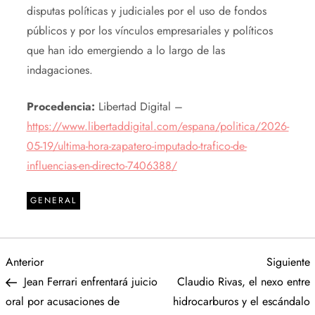
disputas políticas y judiciales por el uso de fondos
públicos y por los vínculos empresariales y políticos
que han ido emergiendo a lo largo de las
indagaciones.
Procedencia:
Libertad Digital –
https://www.libertaddigital.com/espana/politica/2026-
05-19/ultima-hora-zapatero-imputado-trafico-de-
influencias-en-directo-7406388/
GENERAL
N
Entrada
S
Anterior
Siguiente
anterior
e
Jean Ferrari enfrentará juicio
Claudio Rivas, el nexo entre
a
oral por acusaciones de
hidrocarburos y el escándalo