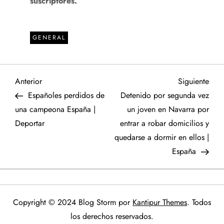
suscriptores.
GENERAL
N
Entrada
Sigu
Anterior
Siguiente
anterior
entr
Españoles perdidos de
Detenido por segunda vez
a
una campeona España |
un joven en Navarra por
Deportar
entrar a robar domicilios y
v
quedarse a dormir en ellos |
e
España
g
a
Copyright © 2024 Blog Storm por
Kantipur Themes
. Todos
los derechos reservados.